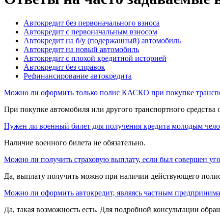
Автокредит без первоначального взноса
Автокредит с первоначальным взносом
Автокредит на б/у (подержанный) автомобиль
Автокредит на новый автомобиль
Автокредит с плохой кредитной историей
Автокредит без справок
Рефинансирование автокредита
Можно ли оформить только полис КАСКО при покупке транспо
При покупке автомобиля или другого транспортного средств
Нужен ли военный билет для получения кредита молодым чело
Наличие военного билета не обязательно.
Можно ли получить страховую выплату, если был совершен уг
Да, выплату получить можно при наличии действующего полис
Можно ли оформить автокредит, являясь частным предприним
Да, такая возможность есть. Для подробной консультации обр